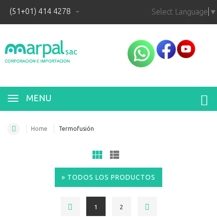
(51+01) 414 4278
Select Language
▼
MENU
Home
Termofusión
» TODOS LOS PRODUCTOS
1
2