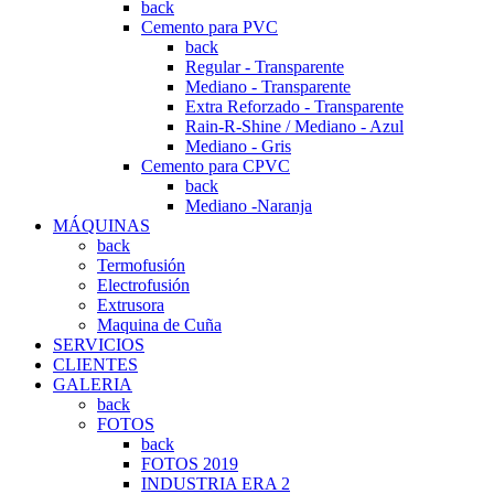
back
Cemento para PVC
back
Regular - Transparente
Mediano - Transparente
Extra Reforzado - Transparente
Rain-R-Shine / Mediano - Azul
Mediano - Gris
Cemento para CPVC
back
Mediano -Naranja
MÁQUINAS
back
Termofusión
Electrofusión
Extrusora
Maquina de Cuña
SERVICIOS
CLIENTES
GALERIA
back
FOTOS
back
FOTOS 2019
INDUSTRIA ERA 2