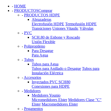
-
HOME
-
PRODUCTOS
Comprar
-
PRODUCTOS HDPE
Abrazaderas
Electrofusión HDPE
Termofusión HDPE
Transiciones
Uniones Vitaulic
Válvulas
-
PVC
SCH.80 de Enbone y Roscado
Unión Flexible
-
Polipropileno
Para Desague
Para Agua
-
Tubos
Tubos para Agua
Tubos para Anillado o Desague
Tubos para
Instalación Eléctrica
-
Accesorios
Inyectados PVC SCH80
Conexiones para HDPE
-
Medidores
Medidores Younio
Micromedidores Elster
Medidores Clase "C"
Elster
Macromedidores Elster
-
Pegamentos