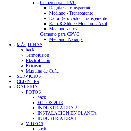
-
Cemento para PVC
Regular - Transparente
Mediano - Transparente
Extra Reforzado - Transparente
Rain-R-Shine / Mediano - Azul
Mediano - Gris
-
Cemento para CPVC
Mediano -Naranja
-
MÁQUINAS
back
Termofusión
Electrofusión
Extrusora
Maquina de Cuña
-
SERVICIOS
-
CLIENTES
-
GALERIA
FOTOS
back
FOTOS 2019
INDUSTRIA ERA 2
INSTALACION EN PLANTA
INDUSTRIA ERA 1
VIDEOS
back