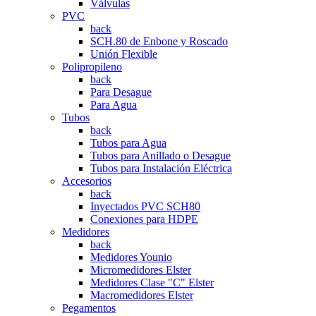
Válvulas
PVC
back
SCH.80 de Enbone y Roscado
Unión Flexible
Polipropileno
back
Para Desague
Para Agua
Tubos
back
Tubos para Agua
Tubos para Anillado o Desague
Tubos para Instalación Eléctrica
Accesorios
back
Inyectados PVC SCH80
Conexiones para HDPE
Medidores
back
Medidores Younio
Micromedidores Elster
Medidores Clase "C" Elster
Macromedidores Elster
Pegamentos