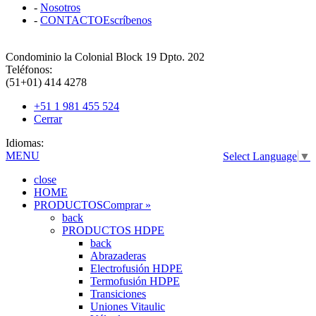
-
Nosotros
-
CONTACTO
Escríbenos
Condominio la Colonial Block 19 Dpto. 202
Teléfonos:
(51+01) 414 4278
+51 1 981 455 524
Cerrar
Idiomas:
MENU
Select Language
▼
close
HOME
PRODUCTOS
Comprar »
back
PRODUCTOS HDPE
back
Abrazaderas
Electrofusión HDPE
Termofusión HDPE
Transiciones
Uniones Vitaulic