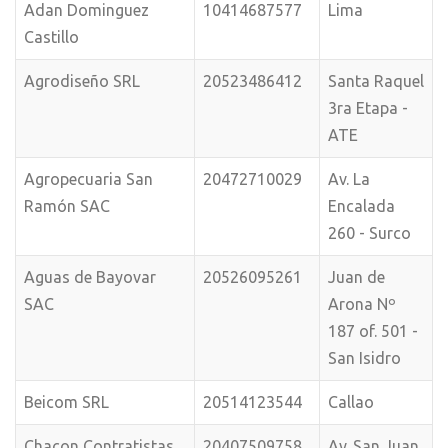
Adan Dominguez
10414687577
Lima
Castillo
Agrodiseño SRL
20523486412
Santa Raquel
3ra Etapa -
ATE
Agropecuaria San
20472710029
Av. La
Ramón SAC
Encalada
260 - Surco
Aguas de Bayovar
20526095261
Juan de
SAC
Arona Nº
187 of. 501 -
San Isidro
Beicom SRL
20514123544
Callao
Chacon Contratistas
20407509758
Av. San Juan