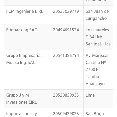
FCM Ingenieria EIRL
20525029779
San Juan de
Lurigancho
Friopacking SAC
20494691524
Los Laureles
D 34 Urb.
San josé - Ica
Grupo Empresarial
20541386794
Av. Mariscal
Molisa Ing. SAC
Castillo Nº
2700 El
Tambo
Huancayo
Grupo J y M
20520859935
Lima
Inversiones EIRL
Importaciones y
20509429023
San Borja