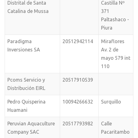
Distrital de Santa
Castilla Nº
Catalina de Mussa
371
Paltashaco -
Piura
Paradigma
20512942114
Miraflores
Inversiones SA
Av. 2 de
mayo 579 int
110
Pcoms Servicio y
20517910539
Distribución EIRL
Pedro Quisperina
10094266632
Surquillo
Huamani
Peruvian Aquaculture
20517793982
Calle
Company SAC
Pacaritambo