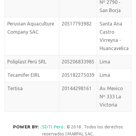
Nº 2790 -
San Borja
Peruvian Aquaculture
20517793982
Santa Ana
Company SAC
Castro
Virreyna -
Huancavelica
Poliplast Perú SRL
205206833985
Lima
Tecamifer EIRL
205182275039
Lima
Tertisa
20144298161
Av. Mexico
Nº 333 La
Victoria
POWER BY:
.:SDTI Perú:.
© 2018 . Todos los derechos
reservados | MARPAL SAC.