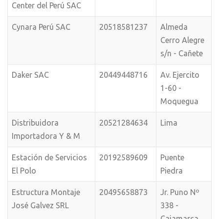
Center del Perú SAC
Cynara Perú SAC
20518581237
Almeda
Cerro Alegre
s/n - Cañete
Daker SAC
20449448716
Av. Ejercito
1-60 -
Moquegua
Distribuidora
20521284634
Lima
Importadora Y & M
Estación de Servicios
20192589609
Puente
El Polo
Piedra
Estructura Montaje
20495658873
Jr. Puno Nº
José Galvez SRL
338 -
Cajamarca